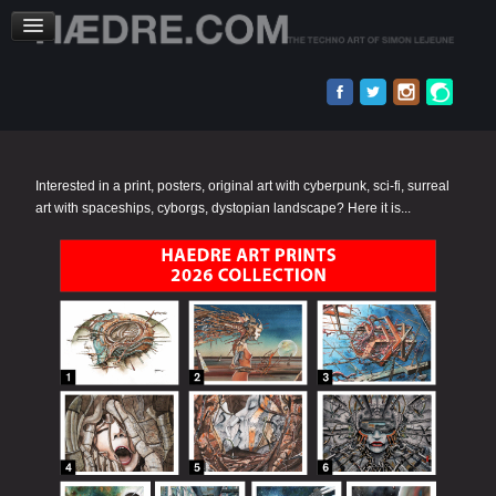
Interested in a print, posters, original art with cyberpunk, sci-fi, surreal
art with spaceships, cyborgs, dystopian landscape? Here it is...