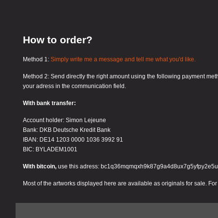
How to order?
Method 1:
Simply write me a message and tell me what you'd like.
Method 2: Send directly the right amount using the following payment meth
your adress in the communication field.
With bank transfer:
Account holder: Simon Lejeune
Bank: DKB Deutsche Kredit Bank
IBAN: DE14 1203 0000 1036 3992 91
BIC: BYLADEM1001
With bitcoin,
use this adress: bc1q36mqmqxh9k87g9a4d8ux7g5yfpy2e5
Most of the artworks displayed here are available as originals for sale. For 